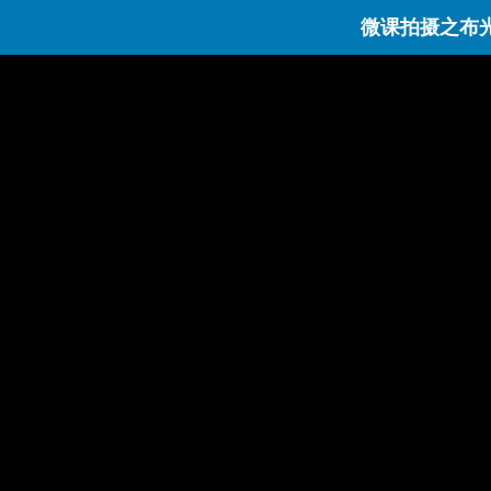
微课拍摄之布